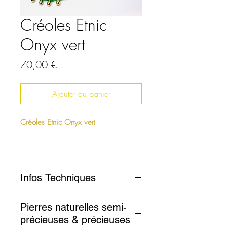
Créoles Etnic
Onyx vert
Prix
70,00 €
Ajouter au panier
Créoles Etnic Onyx vert
Infos Techniques
Plaqué or 0.5 microns
Pierres naturelles semi-
Dimensions: 60mm
précieuses & précieuses