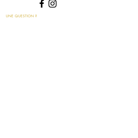
UNE QUESTION ?
📩 contact@leshippies.fr
​Inscrivez-vous pour recevoir en avant-première nos
actualités bijoux !
J’accepte les termes et conditions
>