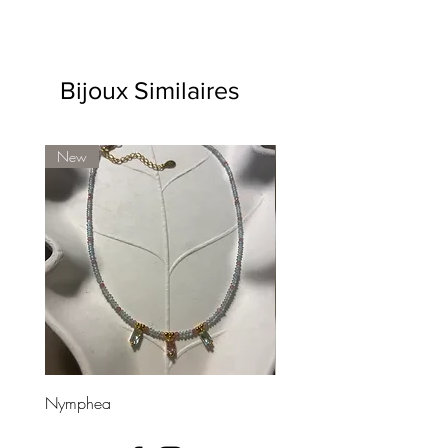
Onyx vert
Bijoux Similaires
New
Nymphea
Divinea