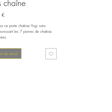
s chaîne
Prix
 €
z ce porte chakras Yogi sans
éunissant les 7 pierres de chakras
sées.
re de stock