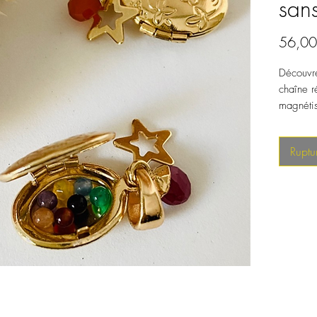
san
56,00
Découvre
chaîne r
magnéti
Ruptu