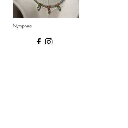
Nymphea
Divinea
UNE QUESTION ?
📩 contact@leshippies.fr
​Inscrivez-vous pour recevoir en avant-première nos
actualités bijoux !