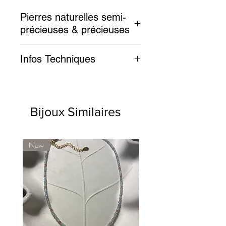
Pierres naturelles semi-
précieuses & précieuses
Pierres fines :
Infos Techniques
Emeraude et corail de Méditerranée
Choix de la longueur 16/18/20 cm
Plaqué or 3 microns
Bijoux Similaires
New