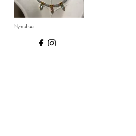
Nymphea
Divinea
UNE QUESTION ?
📩 contact@leshippies.fr
​Inscrivez-vous pour recevoir en avant-première nos
actualités bijoux !