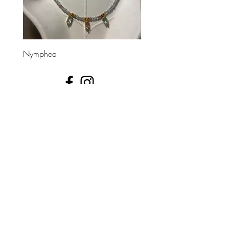
Nymphea
Divinea
UNE QUESTION ?
📩 contact@leshippies.fr
​Inscrivez-vous pour recevoir en avant-première nos
actualités bijoux !