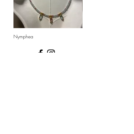
Nymphea
Divinea
UNE QUESTION ?
📩 contact@leshippies.fr
​Inscrivez-vous pour recevoir en avant-première nos
actualités bijoux !