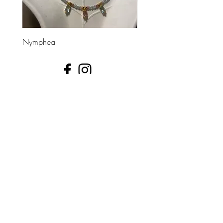
Nymphea
Divinea
UNE QUESTION ?
📩 contact@leshippies.fr
​Inscrivez-vous pour recevoir en avant-première nos
actualités bijoux !