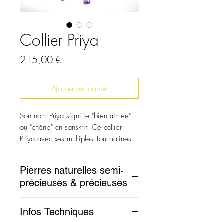
Collier Priya
Prix
215,00 €
Ajouter au panier
Son nom Priya signifie "bien aimée"
ou "chérie" en sanskrit. Ce collier
Priya avec ses multiples Tourmalines
et Aigue Marine vous apportera
bienveillance et lumière.
Pierres naturelles semi-
Cette pièce unique constituée
précieuses & précieuses
d’accords subtils inspire un rêve
éveillé.
La dimension des perles vermeil et des
Infos Techniques
gemmes toupies ménage l’espace