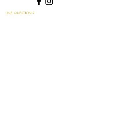
UNE QUESTION ?
📩 contact@leshippies.fr
​Inscrivez-vous pour recevoir en avant-première nos
actualités bijoux !
J’accepte les termes et conditions
>