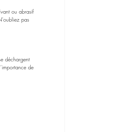
lvant ou abrasif 
 N'oubliez pas 
s se déchargent 
l’importance de 