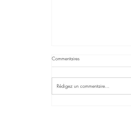
Commentaires
Rédigez un commentaire...
La magie opère à travers le
Macramé