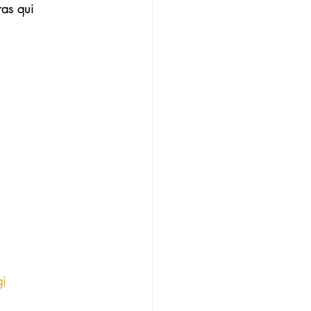
ras qui 
i