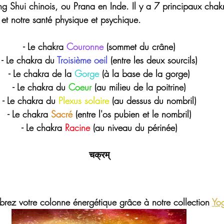
ng Shui chinois, ou Prana en Inde. Il y a 7 principaux chak
 et notre santé physique et psychique.
- Le chakra 
Couronne 
(sommet du crâne)
- Le chakra du 
Troisième oeil
 (entre les deux sourcils)
- Le chakra de 
la
Gorge
 (à la base de la gorge)
- Le chakra du 
Coeur
 (au milieu de la poitrine)
- Le chakra du 
Plexus solaire
 (au dessus du nombril)
- Le chakra 
Sacré 
(entre l'os pubien et le nombril)
- Le chakra 
Racine
 (au niveau du périnée)
चक्रम्
ibrez votre colonne énergétique grâce à notre collection 
Yog