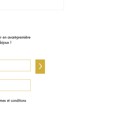
ir en avant-première
bijoux !
>
ermes et conditions