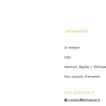
La magie opère à travers le
Macramé
INFORMATIONS
La marque
CGV
Mentions légales /
Politiqu
Nos conseils d'entretien
UNE QUESTION ?
📩 contact@leshippies.fr