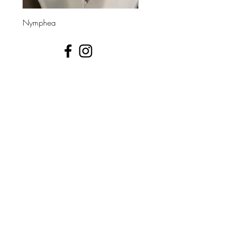
Nymphea
Divinea
UNE QUESTION ?
📩 contact@leshippies.fr
​Inscrivez-vous pour recevoir en avant-première nos
actualités bijoux !
J’accepte les termes et conditions